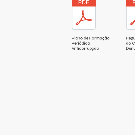
Plano de Formação
Regu
Periódica
do C
Anticorrupção
Denú
Entre