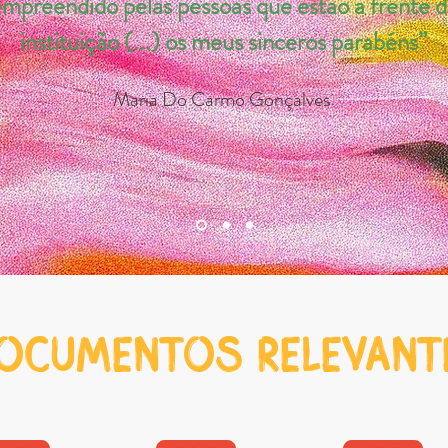
mpreendido pelas pessoas que estão à frente d
instituição (...) os meus sinceros parabéns
”
Maria Do Carmo Gonçalves
OCUMENTOS RELEVANT