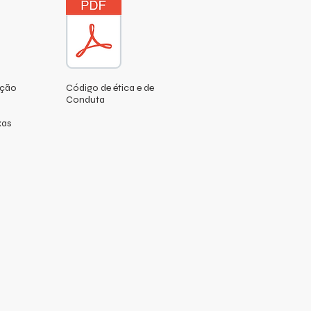
nção
Código de ética e de
Conduta
xas
nnosco