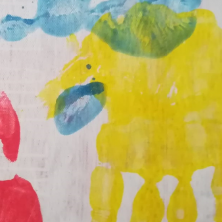
esente,
turo.