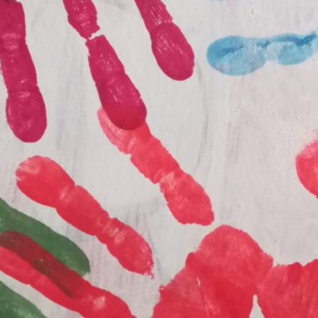
emos no pr
amos do fu
Conheça-nos melhor