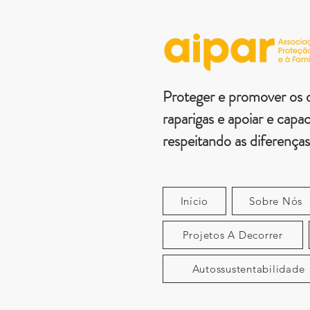
Email
*
Assunto
Escreva a sua mensagem
Proteger e promover os d
raparigas e apoiar e capaci
respeitando as diferenças
Início
Sobre Nós
Projetos A Decorrer
Autossustentabilidade