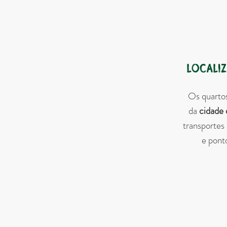
Localiz
Os quartos
da
cidade 
transportes
e ponto