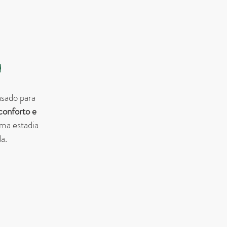
i
nsado para
 conforto e
ma estadia
a.