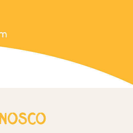
om
nnosco