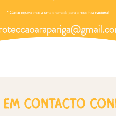
* Custo equivalente a uma chamada para a rede fixa nacional
roteccaoarapariga@gmail.c
e em contacto co