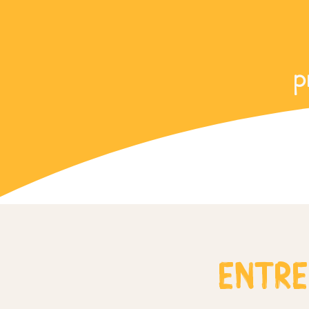
p
Entr