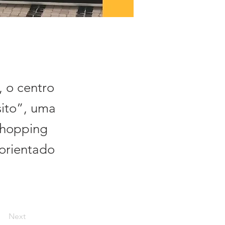
 o centro
sito”, uma
Shopping
orientado
Next