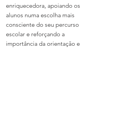
enriquecedora, apoiando os
alunos numa escolha mais
consciente do seu percurso
escolar e reforçando a
importância da orientação e
inclusão.
Previous
Next
Proteger e promover os direitos de
jovens raparigas e apoiar e capacitar as
famílias, respeitando as diferenças.