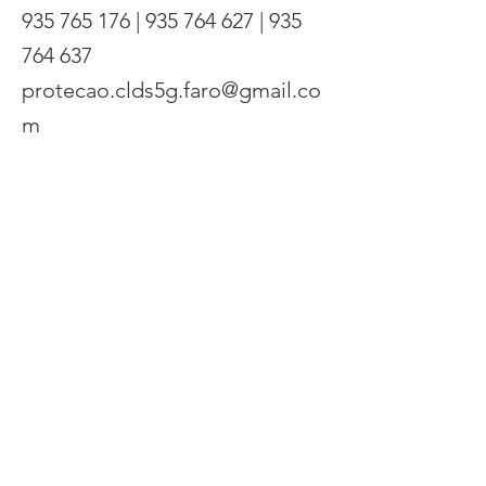
935 765 176
|
935 764 627
|
935
764 637
protecao.clds5g.faro@gmail.co
m
Previous
Next
Proteger e promover os direitos de
jovens raparigas e apoiar e capacitar as
famílias, respeitando as diferenças.
Copyright AIPAR 2025.
Todos os direitos reservados.